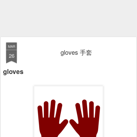
MAR
gloves 手套
26
gloves