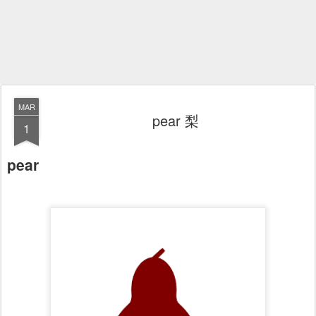
MAR
pear 梨
1
pear