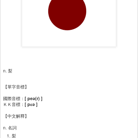
n. 梨
【單字音標】
國際音標：
[ peə(r) ]
ＫＫ音標：
[ pɛə ]
【中文解釋】
n. 名詞
梨