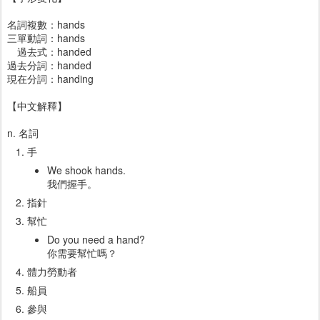
名詞複數：hands
三單動詞：hands
過去式：handed
過去分詞：handed
現在分詞：handing
【中文解釋】
n. 名詞
手
We shook hands.
我們握手。
指針
幫忙
Do you need a hand?
你需要幫忙嗎？
體力勞動者
船員
參與