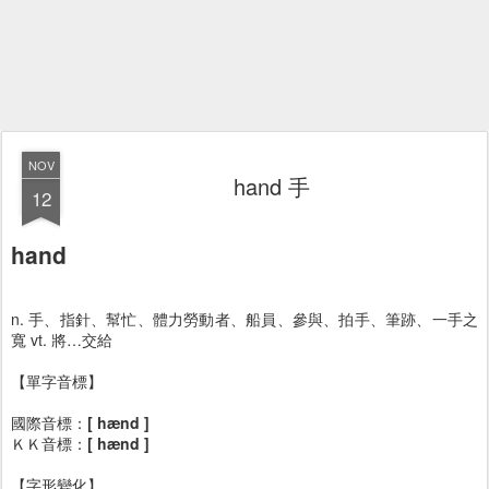
NOV
hand 手
12
hand
n. 手、指針、幫忙、體力勞動者、船員、參與、拍手、筆跡、一手之
寬 vt. 將…交給
【單字音標】
國際音標：
[ hænd ]
ＫＫ音標：
[ hænd ]
【字形變化】