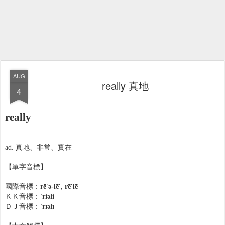
AUG
really 真地
4
really
ad. 真地、非常、實在
【單字音標】
國際音標：
rē′ə-lē′, rē′lē
ＫＫ音標：
'riəli
ＤＪ音標：
'rɪəlɪ